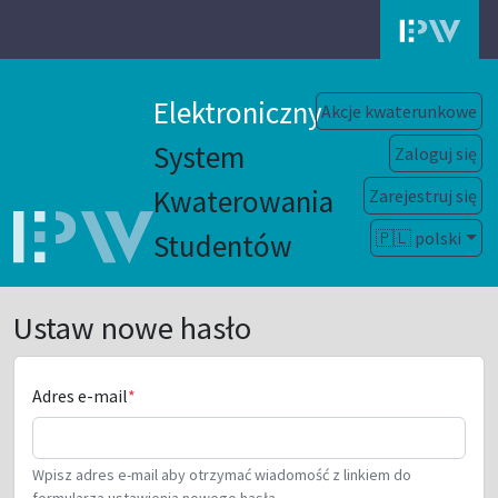
Elektroniczny
Akcje kwaterunkowe
System
Zaloguj się
Kwaterowania
Zarejestruj się
Studentów
🇵🇱 polski
Ustaw nowe hasło
Adres e-mail
Wpisz adres e-mail aby otrzymać wiadomość z linkiem do